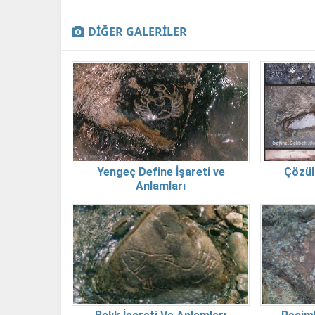
DİĞER GALERİLER
Yengeç Define İşareti ve
Çözül
Anlamları