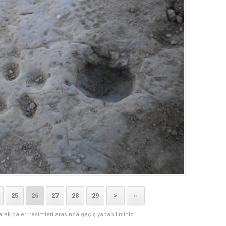
25
26
27
28
29
>
»
narak galeri resimleri arasında geçiş yapabilirsiniz.