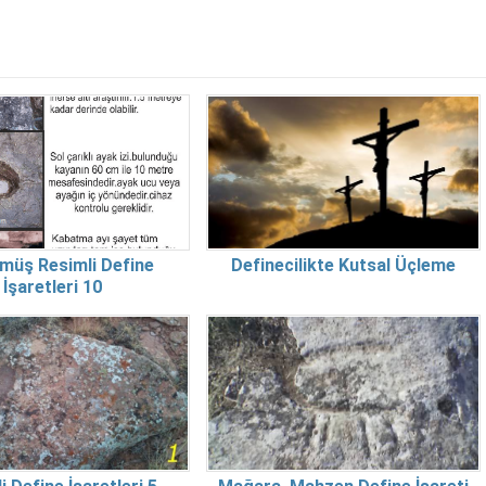
müş Resimli Define
Definecilikte Kutsal Üçleme
İşaretleri 10