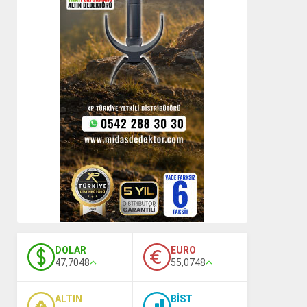
DOLAR
EURO
47,7048
55,0748
ALTIN
BİST