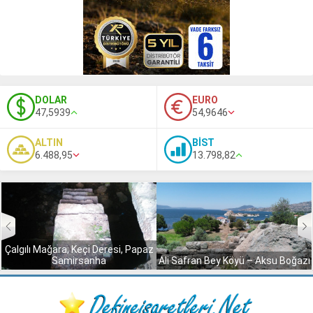
DOLAR
EURO
47,5939
54,9646
ALTIN
BİST
6.488,95
13.798,82
Çalgılı Mağara, Keçi Deresi, Papaz
Samirsanha
Ali Safran Bey Köyü – Aksu Boğazı