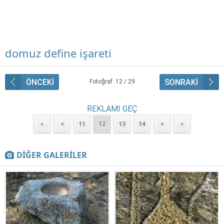
domuz define işareti
ÖNCEKİ
SONRAKİ
Fotoğraf: 12 / 29
REKLAMI GEÇ
«
<
11
12
13
14
>
»
DİĞER GALERİLER