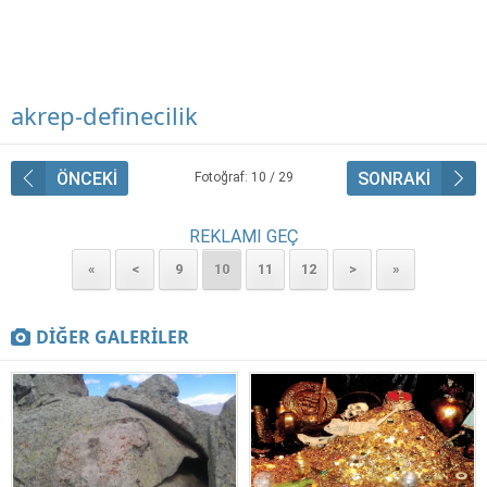
akrep-definecilik
ÖNCEKİ
SONRAKİ
Fotoğraf: 10 / 29
REKLAMI GEÇ
«
<
9
10
11
12
>
»
DİĞER GALERİLER