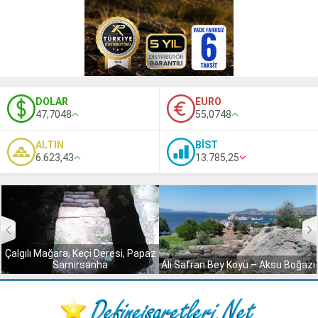
DOLAR
EURO
47,7048
55,0748
ALTIN
BİST
6.623,43
13.785,25
Çalgılı Mağara, Keçi Deresi, Papaz
Samirsanha
Ali Safran Bey Köyü – Aksu Boğazı