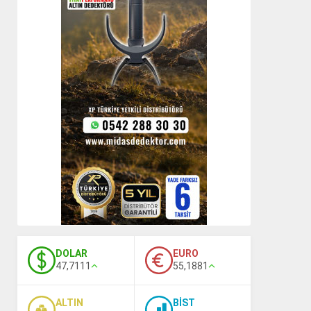
DOLAR
EURO
47,7111
55,1881
ALTIN
BİST