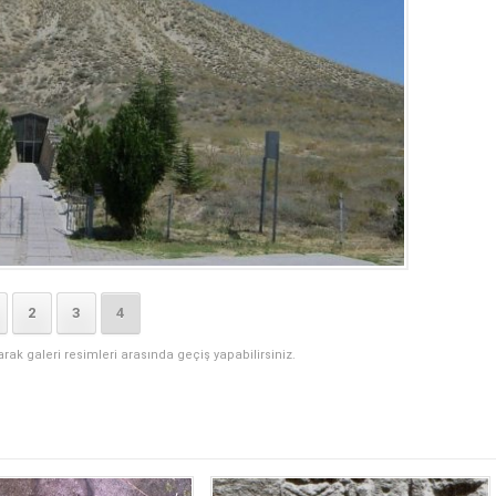
2
3
4
narak galeri resimleri arasında geçiş yapabilirsiniz.