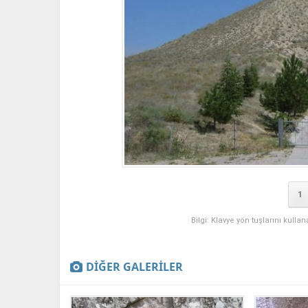
1
Bilgi: Klavye yön tuşlarını kulla
DİĞER GALERİLER