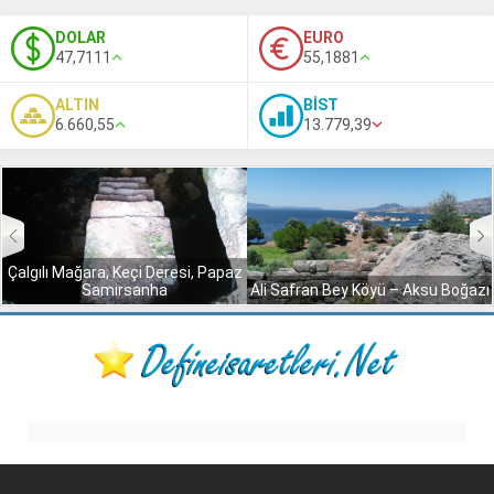
DOLAR
EURO
47,7111
55,1881
ALTIN
BİST
6.660,55
13.779,39
Çalgılı Mağara, Keçi Deresi, Papaz
Samirsanha
Ali Safran Bey Köyü – Aksu Boğazı