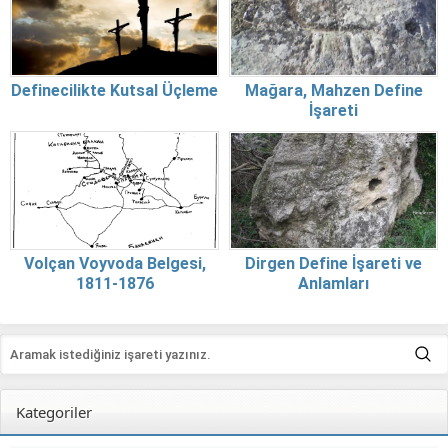
Definecilikte Kutsal Üçleme
Mağara, Mahzen Define
İşareti
Volçan Voyvoda Belgesi,
Dirgen Define İşareti ve
1811-1876
Anlamları
Kategoriler