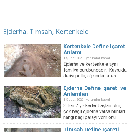
Ejderha, Timsah, Kertenkele
Kertenkele Define İşareti
Anlamı
Kertenkele
1 Şubat 2020 -
yorumlar kapalı
Ejderha ve kertenkele aynı
Define
familya gurubundadır, Kuyruklu,
İşareti
derisi pullu, ağzından ateş
Anlamı
saçan dev kertenkele
için
Ejderha Define İşareti ve
ejderhadır, daha küçükleri
Anlamları
kertenkeledir, bazı ejderhalar
küçük tasvir edilir kertenkeleye
Ejderha
1 Şubat 2020 -
yorumlar kapalı
benzer fakat ejderhadır, timsah
3 ten 7 ye kadar başları olur,
Define
bunlara benzerlik göstersede
çok başlı ejderha varsa bunları
İşareti
biraz daha farklıdır. Kertenkele
hangi başı parayı verir onu
ve
Anlamı: Para derenin içindedir
anlamak lazım. çoğu tek
Anlamları
kışın akar...
Timsah Define İşareti
başlıdır genelde statü yüksek
için