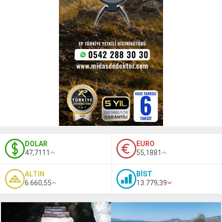
DOLAR
EURO
47,7111
55,1881
ALTIN
BİST
6.660,55
13.779,39