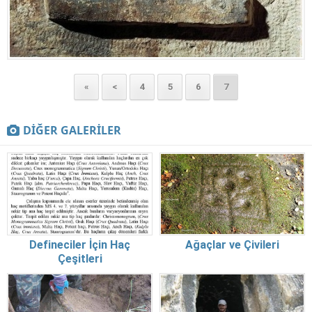
«
<
4
5
6
7
DİĞER GALERİLER
Defineciler İçin Haç
Ağaçlar ve Çivileri
Çeşitleri