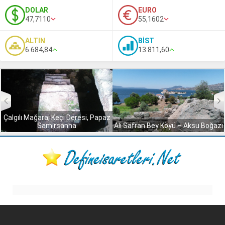
DOLAR
EURO
47,7110
55,1602
ALTIN
BİST
6.684,84
13.811,60
Çalgılı Mağara, Keçi Deresi, Papaz
Samirsanha
Ali Safran Bey Köyü – Aksu Boğazı