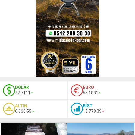
DOLAR
EURO
47,7111
55,1881
ALTIN
BİST
6.660,55
13.779,39