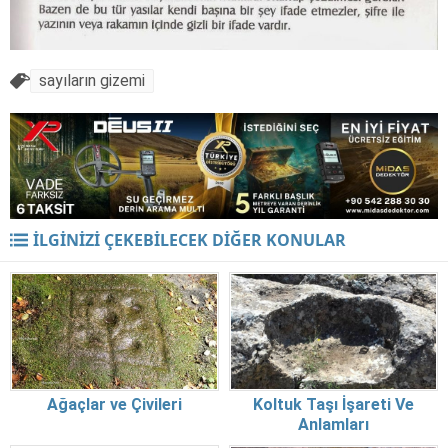
sayıların gizemi
İLGİNİZİ ÇEKEBİLECEK DİĞER KONULAR
Ağaçlar ve Çivileri
Koltuk Taşı İşareti Ve
Anlamları