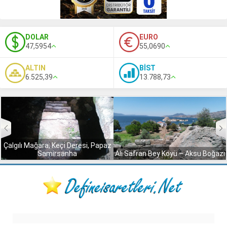
DOLAR
EURO
47,5954
55,0690
ALTIN
BİST
6.525,39
13.788,73
Çalgılı Mağara, Keçi Deresi, Papaz
Samirsanha
Ali Safran Bey Köyü – Aksu Boğazı