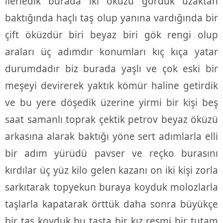
ilerledik burada iki öküzü gördük uzaktan
baktığında haçlı taş olup yanına vardığında bir
çift öküzdür biri beyaz biri gök rengi olup
araları üç adımdır konumları kıç kıça yatar
durumdadır biz burada yaşlı ve çok eski bir
meşeyi devirerek yaktık kömür haline getirdik
ve bu yere döşedik üzerine yirmi bir kişi beş
saat samanlı toprak çektik petrov beyaz öküzü
arkasına alarak baktığı yöne sert adımlarla elli
bir adım yürüdü pavser ve reçko burasını
kırdılar üç yüz kilo gelen kazanı on iki kişi zorla
sarkıtarak topyekun buraya koyduk molozlarla
taşlarla kapatarak örttük daha sonra büyükçe
bir taş koyduk bu taşta bir kız resmi bir tutam