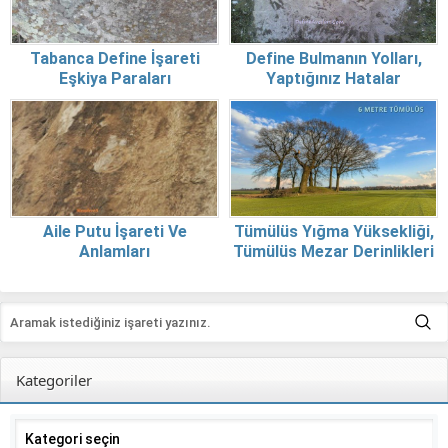
Tabanca Define İşareti
Define Bulmanın Yolları,
Eşkiya Paraları
Yaptığınız Hatalar
Aile Putu İşareti Ve
Tümülüs Yığma Yüksekliği,
Anlamları
Tümülüs Mezar Derinlikleri
Kategoriler
Kategoriler