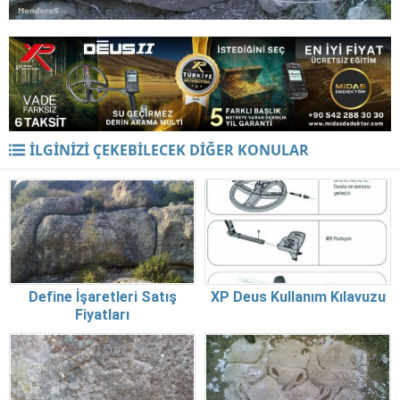
İLGİNİZİ ÇEKEBİLECEK DİĞER KONULAR
Define İşaretleri Satış
XP Deus Kullanım Kılavuzu
Fiyatları