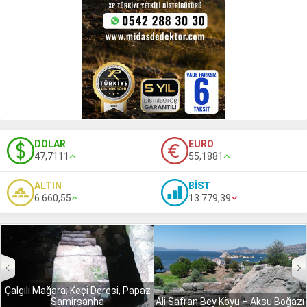
DOLAR
EURO
47,7111
55,1881
ALTIN
BİST
6.660,55
13.779,39
Çalgılı Mağara, Keçi Deresi, Papaz
Samirsanha
Ali Safran Bey Köyü – Aksu Boğazı