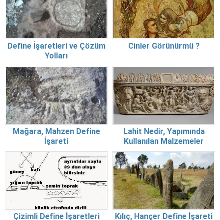
Define İşaretleri ve Çözüm
Cinler Görünürmü ?
Yolları
Mağara, Mahzen Define
Lahit Nedir, Yapımında
İşareti
Kullanılan Malzemeler
Çizimli Define İşaretleri
Kılıç, Hançer Define İşareti