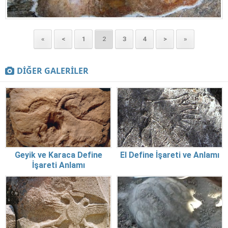
«
<
1
2
3
4
>
»
DİĞER GALERİLER
Geyik ve Karaca Define
El Define İşareti ve Anlamı
İşareti Anlamı