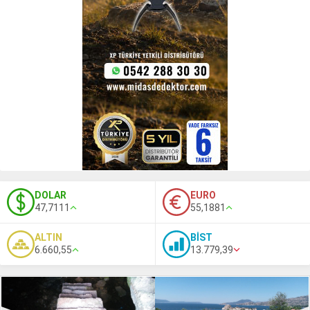
DOLAR
EURO
47,7111
55,1881
ALTIN
BİST
6.660,55
13.779,39