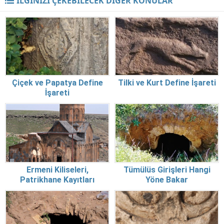
İLGİNİZİ ÇEKEBİLECEK DİĞER KONULAR
Çiçek ve Papatya Define
Tilki ve Kurt Define İşareti
İşareti
Ermeni Kiliseleri,
Tümülüs Girişleri Hangi
Patrikhane Kayıtları
Yöne Bakar