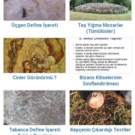
Üçgen Define İşareti
Taş Yığma Mezarlar
(Tümülüsler)
Cinler Görünürmü ?
Bizans Kiliselerinin
Sınıflandırılması
Tabanca Define İşareti
Kepçenin Çıkardığı Testiler