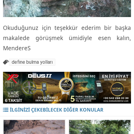
Okuduğunuz için teşekkür ederim bir başka
makalede görüşmek ümidiyle esen kalın,
MendereS
define bulma yolları
İLGİNİZİ ÇEKEBİLECEK DİĞER KONULAR