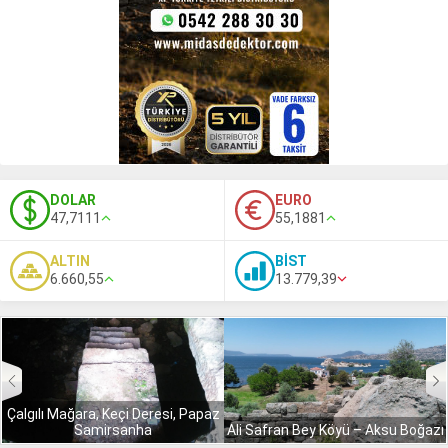
DOLAR
EURO
47,7111
55,1881
ALTIN
BİST
6.660,55
13.779,39
Çalgılı Mağara, Keçi Deresi, Papaz
Samirsanha
Ali Safran Bey Köyü – Aksu Boğazı