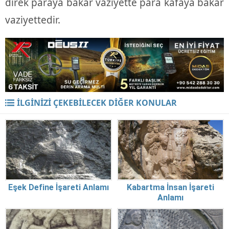
direk paraya bakar vaziyette para kafaya bakar
vaziyettedir.
İLGİNİZİ ÇEKEBİLECEK DİĞER KONULAR
Eşek Define İşareti Anlamı
Kabartma İnsan İşareti
Anlamı