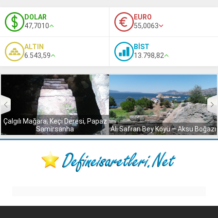
DOLAR
EURO
47,7010
55,0063
ALTIN
BİST
6.543,59
13.798,82
Çalgılı Mağara, Keçi Deresi, Papaz
Samirsanha
Ali Safran Bey Köyü – Aksu Boğazı