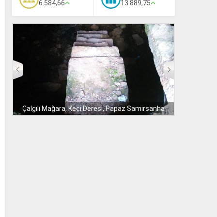
6.584,66
13.889,75
Çalgılı Mağara, Keçi Deresi, Papaz Samirsanha
Ali 