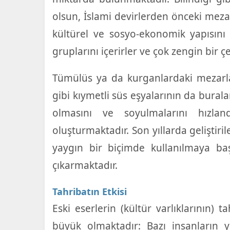
olsun, İslami devirlerden önceki meza
kültürel ve sosyo-ekonomik yapısını
gruplarını içerirler ve çok zengin bir çeş
Tümülüs ya da kurganlardaki mezarl
gibi kıymetli süs eşyalarının da burala
olmasını ve soyulmalarını hızland
oluşturmaktadır. Son yıllarda geliştir
yaygın bir biçimde kullanılmaya ba
çıkarmaktadır.
Tahribatın Etkisi
Eski eserlerin (kültür varlıklarının) t
büyük olmaktadır: Bazı insanların ya