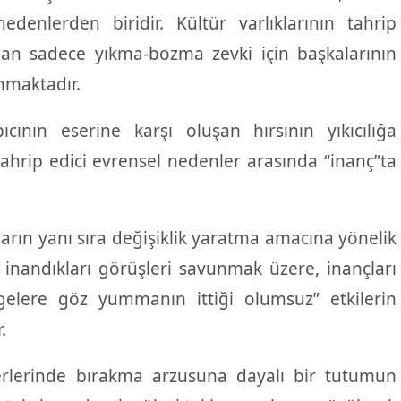
denlerden biridir. Kültür varlıklarının tahrip
an sadece yıkma-bozma zevki için başkalarının
nmaktadır.
ıcının eserine karşı oluşan hırsının yıkıcılığa
tahrip edici evrensel nedenler arasında “inanç”ta
ların yanı sıra değişiklik yaratma amacına yönelik
i inandıkları görüşleri savunmak üzere, inançları
gelere göz yummanın ittiği olumsuz” etkilerin
.
 eserlerinde bırakma arzusuna dayalı bir tutumun