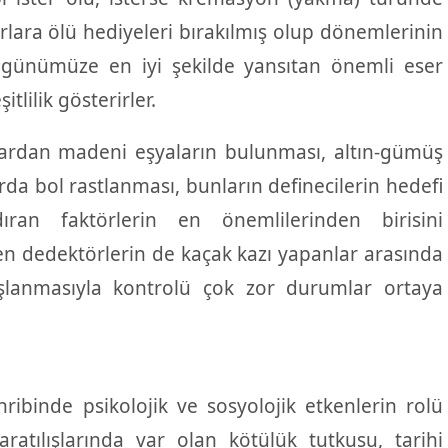
rlara ölü hediyeleri bırakılmış olup dönemlerinin
 günümüze en iyi şekilde yansıtan önemli eser
itlilik gösterirler.
ardan madeni eşyaların bulunması, altın-gümüş
rda bol rastlanması, bunların definecilerin hedefi
ıran faktörlerin en önemlilerinden birisini
Top Koru – Kara kütük Bel. (Beldi)
ilen dedektörlerin de kaçak kazı yapanlar arasında
şlanmasıyla kontrolü çok zor durumlar ortaya
ahribinde psikolojik ve sosyolojik etkenlerin rolü
ratılışlarında var olan kötülük tutkusu, tarihi