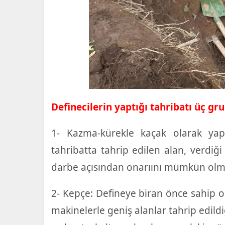
Definecilerin yaptığı tahribatı üç gru
1- Kazma-kürekle kaçak olarak yapı
tahribatta tahrip edilen alan, verdiği 
darbe açısından onarıını mümkün olma
2- Kepçe: Defineye biran önce sahip o
makinelerle geniş alanlar tahrip edild