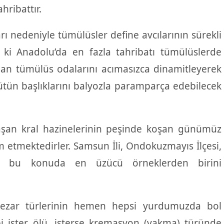
hribattır.
rı nedeniyle tümülüsler define avcılarının sürekli
r ki Anadolu’da en fazla tahribatı tümülüslerde
n tümülüs odalarını acımasızca dinamitleyerek
tün başlıklarını balyozla paramparça edebilecek
aşan kral hazinelerinin peşinde koşan günümüz
m etmektedirler. Samsun İli, Ondokuzmayıs İlçesi,
i bu konuda en üzücü örneklerden birini
ezar türlerinin hemen hepsi yurdumuzda bol
bi ister ölü, isterse kremasyon (yakma) türünde