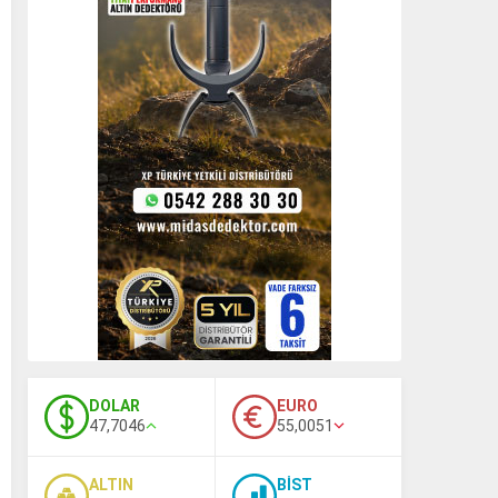
DOLAR
EURO
47,7046
55,0051
ALTIN
BİST