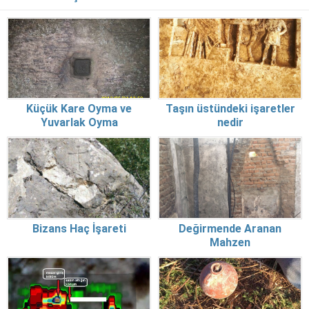
Küçük Kare Oyma ve
Taşın üstündeki işaretler
Yuvarlak Oyma
nedir
Bizans Haç İşareti
Değirmende Aranan
Mahzen