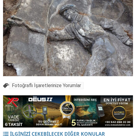
Fotoğraflı İşaretlerinize Yorumlar
İLGİNİZİ ÇEKEBİLECEK DİĞER KONULAR