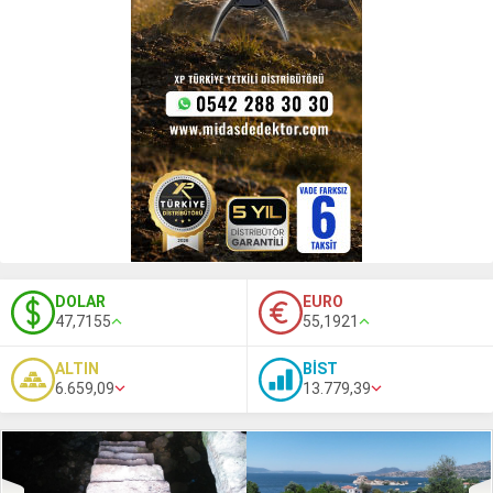
DOLAR
EURO
47,7155
55,1921
ALTIN
BİST
6.659,09
13.779,39