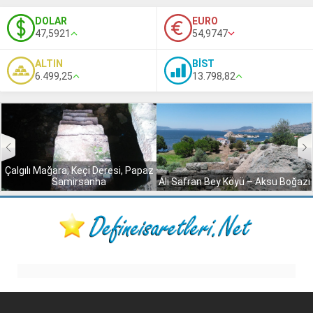
DOLAR
EURO
47,5921
54,9747
ALTIN
BİST
6.499,25
13.798,82
Çalgılı Mağara, Keçi Deresi, Papaz
Samirsanha
Ali Safran Bey Köyü – Aksu Boğazı