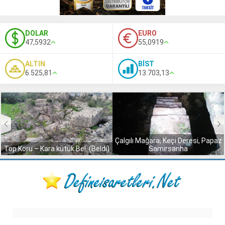
DOLAR
EURO
47,5932
55,0919
ALTIN
BİST
6.525,81
13.703,13
Çalgılı Mağara, Keçi Deresi, Papaz
Samirsanha
Ali Safran Bey Köyü – Aksu Boğazı