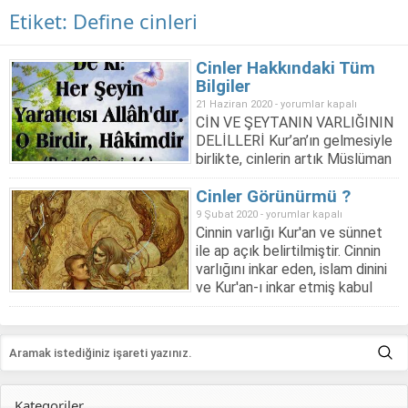
Etiket:
Define cinleri
Cinler Hakkındaki Tüm
Bilgiler
Cinler
21 Haziran 2020 -
yorumlar kapalı
CİN VE ŞEYTANIN VARLIĞININ
Hakkındaki
DELİLLERİ Kur’an’ın gelmesiyle
Tüm
birlikte, cinlerin artık Müslüman
Bilgiler
ve kafir diye ikiye ayrıldıkları
için
Cinler Görünürmü ?
özellikle vurgulanmaktadır. -
KUR-AN'DAN DELİLLER 1-"Ey
Cinler
9 Şubat 2020 -
yorumlar kapalı
Muhammed! Kur'an'ı dinleyecek
Cinnin varlığı Kur'an ve sünnet
Görünürmü
cinlerden bir takımını sana
ile ap açık belirtilmiştir. Cinnin
?
yöneltmiştir. Ahkaf:29 2- "Ey cin
varlığını inkar eden, islam dinini
için
ve insan topluluğu! Size
ve Kur'an-ı inkar etmiş kabul
ayetlerimizi anlatan ve bugünle
edilir. öncelikle bunu bilmelisiniz.
karşılaşmanızdan sizi...
konuya gelince; Cinlerin tam
olarak kendi şekillerinde
görünmesi imkansızdır, Ancak
farklı şekillere bürünerek
görünebilirler, kendi şekilleri ile...
Kategoriler